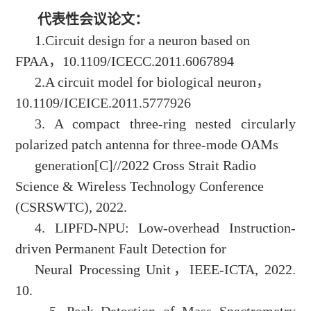
代表性会议论文：
1.Circuit design for a neuron based on
FPAA，10.1109/ICECC.2011.6067894
2.A circuit model for biological neuron，
10.1109/ICEICE.2011.5777926
3. A compact three-ring nested circularly
polarized patch antenna for three-mode OAMs
generation[C]//2022 Cross Strait Radio
Science & Wireless Technology Conference
(CSRSWTC), 2022.
4. LIPFD-NPU: Low-overhead Instruction-
driven Permanent Fault Detection for
Neural Processing Unit，IEEE-ICTA, 2022.
10.
5.
Peak Detection of Mass Spectrometry