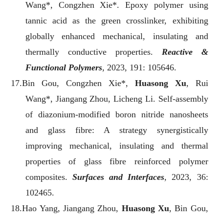
Wang*, Congzhen Xie*. Epoxy polymer using
tannic acid as the green crosslinker, exhibiting
globally enhanced mechanical, insulating and
thermally conductive properties.
Reactive &
Functional Polymers
, 2023, 191: 105646.
17.Bin Gou, Congzhen Xie*,
Huasong Xu
, Rui
Wang*, Jiangang Zhou, Licheng Li. Self-assembly
of diazonium-modified boron nitride nanosheets
and glass fibre: A strategy synergistically
improving mechanical, insulating and thermal
properties of glass fibre reinforced polymer
composites.
Surfaces and Interfaces
, 2023, 36:
102465.
18.Hao Yang, Jiangang Zhou,
Huasong Xu
, Bin Gou,