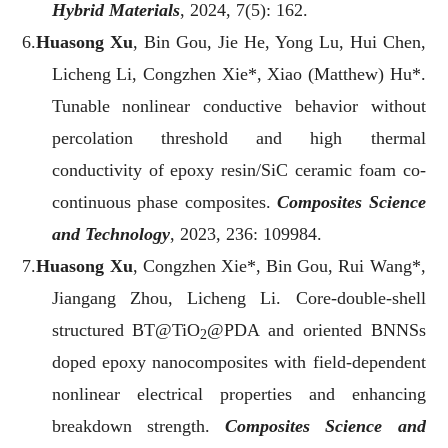
Hybrid Materials
, 2024, 7(5): 162.
6.
Huasong Xu
, Bin Gou, Jie He, Yong Lu, Hui Chen,
Licheng Li, Congzhen Xie*, Xiao (Matthew) Hu*.
Tunable nonlinear conductive behavior without
percolation threshold and high thermal
conductivity of epoxy resin/SiC ceramic foam co-
continuous phase composites.
Composites Science
and Technology
, 2023, 236: 109984.
7.
Huasong Xu
, Congzhen Xie*, Bin Gou, Rui Wang*,
Jiangang Zhou, Licheng Li. Core-double-shell
structured BT@TiO
@PDA and oriented BNNSs
2
doped epoxy nanocomposites with field-dependent
nonlinear electrical properties and enhancing
breakdown strength.
Composites Science and