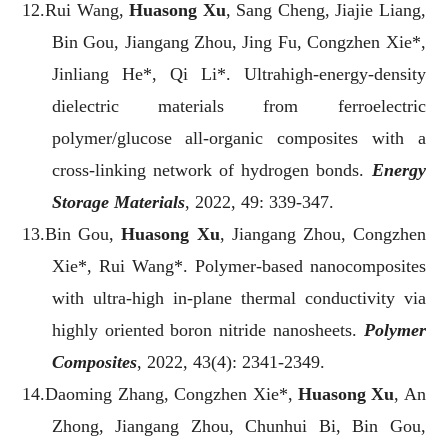
12.Rui Wang,
Huasong Xu
, Sang Cheng, Jiajie Liang,
Bin Gou, Jiangang Zhou, Jing Fu, Congzhen Xie*,
Jinliang He*, Qi Li*. Ultrahigh-energy-density
dielectric materials from ferroelectric
polymer/glucose all-organic composites with a
cross-linking network of hydrogen bonds.
Energy
Storage Materials
, 2022, 49: 339-347.
13.Bin Gou,
Huasong Xu
, Jiangang Zhou, Congzhen
Xie*, Rui Wang*. Polymer-based nanocomposites
with ultra-high in-plane thermal conductivity via
highly oriented boron nitride nanosheets.
Polymer
Composites
, 2022, 43(4): 2341-2349.
14.Daoming Zhang,
Congzhen Xie*,
Huasong Xu
,
An
Zhong,
Jiangang Zhou,
Chunhui Bi,
Bin Gou,