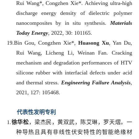
Rui Wang*, Congzhen Xie*. Achieving ultra-high
discharge energy density of dielectric polymer
nanocomposites by in situ synthesis.
Materials
Today Energy
, 2022, 30: 101165.
19.Bin Gou, Congzhen Xie*,
Huasong Xu
, Yan Du,
Rui Wang, Licheng Li, Weinan Fan. Cracking
mechanism and degradation performances of HTV
silicone rubber with interfacial defects under acid
and thermal stress.
Engineering Failure Analysis
,
2021, 127: 105468.
代表性发明专利
1
.
徐华松
，梁杰民，黄双武，陈艾琳，罗天熠。一
种导热且具有非线性伏安特性的智能绝缘材