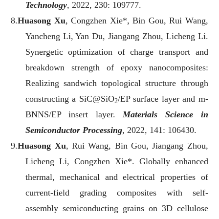
Technology
, 2022, 230: 109777.
8.
Huasong Xu
, Congzhen Xie*, Bin Gou, Rui Wang,
Yancheng Li, Yan Du, Jiangang Zhou, Licheng Li.
Synergetic optimization of charge transport and
breakdown strength of epoxy nanocomposites:
Realizing sandwich topological structure through
constructing a SiC@SiO
/EP surface layer and m-
2
BNNS/EP insert layer.
Materials Science in
Semiconductor Processing
, 2022, 141: 106430.
9.
Huasong Xu
, Rui Wang, Bin Gou, Jiangang Zhou,
Licheng Li, Congzhen Xie*. Globally enhanced
thermal, mechanical and electrical properties of
current-field grading composites with self-
assembly semiconducting grains on 3D cellulose