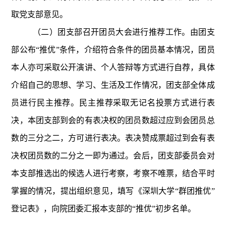
取党支部意见。
（二）团支部召开团员大会进行推荐工作
。由团支
部
公布“推优”条件，
介绍符合条件的团员基本情况，团员
本人亦可采取公开演讲、个人答辩等方
式进行自荐，具体
介绍自己的思想、学习、生活及工作情况，团支部全体成
员进行民主
推荐
。民主
推荐
采取无记名投票方式
进行表
决
，
本团支部到会的有表决权的团员数超过应到会团员总
数的三分之二，方可进行表决。表决
赞成票超过
到会有表
决权团员数的二分之一即为通过。会后，
团支部委员会对
本支部推选出的候选人进行考察，考察不唯票，结合平时
掌握的情况，提出组织意见，
填写《深圳大学“
群团
推优”
登记表》
，向院团委汇报本支部的“推优”初步名单
。