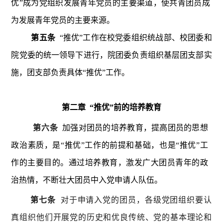
优”成为党组织发展青年党员的主要渠道，使共青团员成
为发展青年党员的主要来源。
第五条
“推优”工作在校党委组织
统战
部、校团委
和
院
党委
的统一领导下进行，院团委负责组织
基层
团支部实
施，团支部负责具体“推优”工作。
第二章
“推优”前的培养教育
第六条
加强对团员的培养教育，提高团员的思想
政治素质，是“推优”工作的前提和基础，也是“推优”工
作的主要目的。通过培养教育，激发广大团员青年的政
治热情，不断壮大团员中入党申请人队伍。
第七条
对于申请入党的团员，各级党团组织要认
真组
织他们开展党的历史和优良传统、党的基本理论和