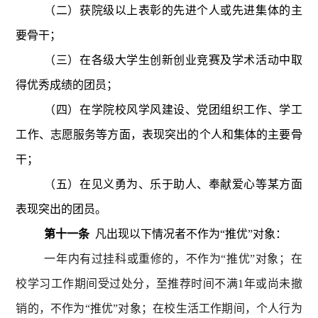
（二）获院级以上表彰的先进个人或先进集体的主
要骨干；
（三）在各级大学生创新创业竞赛及学术活动中取
得优秀成绩的团员；
（四）在学院校风学风建设、党团组织工作、学工
工作、志愿服务等方面，表现突出的个人和集体的主要骨
干；
（五）在见义勇为、乐于助人、奉献爱心等某方面
表现突出的团员。
第
十一
条
凡出现以下情况者不作为“推优”对象：
一年内
有过挂科或重修的，不作为“推优”对象
；
在
校
学习工作期间受过处分，至推荐时间不满1年或尚未撤
销的，不作为“推优”对象
；在校生活工作期间，个人行为