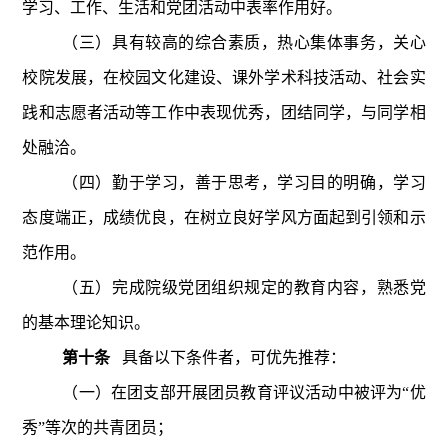
学习、工作、生活和
党
团活动中表率作用好。
（三）具有较高的综合素质，热心集体事务，关心
校院发展，在校园文化建设、课外学术科技活动、社会实
践和志愿者活动等工作中表现优秀，团结同学，与同学相
处融洽。
（四）勤于学习，善于思考，学习目的明确，学习
态度端正，成绩优良，在树立良好学风方面起到引领和示
范作用。
（五）完成院级党团组织规定的教育内容，熟悉党
的基本理
论知识。
第十条
具备以下条件者，可优先推荐：
（一）在团支部开展团员教育评议活动中被评为“优
秀”等次的共青团员；