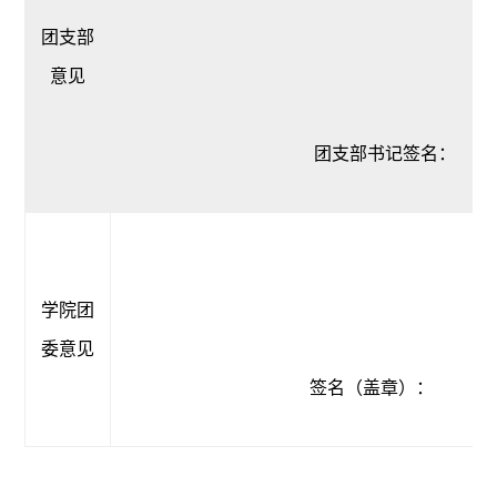
团支部
意见
团支部书记签名：
学院团
委意见
签名（盖章）：