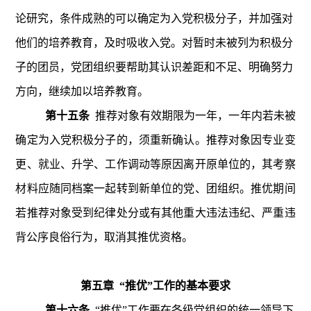
论研究，条件成熟的可以确定为入党积极分子，并加强对
他们的培养教育，及时吸收入党。对暂时未被列为积极分
子的团员，党团组织要帮助其认识差距和不足、明确努力
方向，继续加以培养教育。
第十
五
条
推荐对象有效期限为一年，一年内若未被
确定为入党积极分子的，须重新确认。
推荐对象因专业变
更、就业、升学、工作调动等原因离开原单位的，其考察
材料应随同档案一起转到新单位的党、团组织。
推优期间
若推荐对象受到纪律处分或有其他重大违法违纪、严重违
背公序良俗行为，取消其推优资格。
第五章 “推优”工作的基本要求
第
十六
条
“推优”工作要在各级党组织的统一领导下