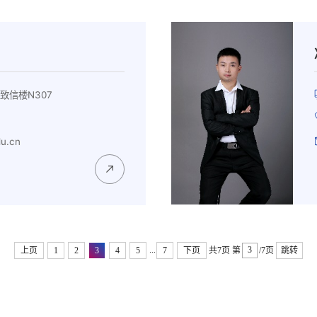
致信楼N307
u.cn
...
上页
1
2
3
4
5
7
下页
共7页
第
/7页
跳转