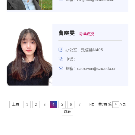
曹晓雯
助理教授
办公室：致信楼N405
电话：
邮箱：caoxwen@szu.edu.cn
上页
1
2
3
4
5
6
7
下页
共7页
第
/7页
跳转