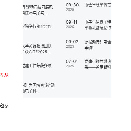
09-30
电信学院学科竞赛宣讲会圆满结束
11-11
竞技同展风
2025
2025
与...
09-11
电子与信息工程学院2025级新生开
10-31
校企合作
2025
学典礼暨院长“思政第一课”...
2025
09-02
捷报频传！电信学院暑期竞赛成果
10-31
教授团队
2025
丰硕！
2025
25...
07-01
党建引领共燃热情 球场竞技同展风
09-30
荣获多项
2025
采——首届朗科科技vs电子与...
2025
等从
09-30
育“芯”动
2025
.
邀参