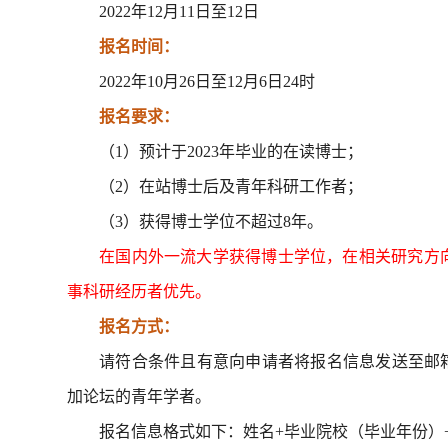
2022
年
12
月
11
日至
12
日
09-30
电信学院学科竞赛宣讲会圆满结束
11-11
2025
2025
报名时间：
09-11
电子与信息工程学院2025级新生开
2022
年
10
月
26
日至
12
月
6
日
24
时
10-31
2025
学典礼暨院长“思政第一课”...
2025
报名要求：
09-02
捷报频传！电信学院暑期竞赛成果
（
1
）预计于
2023
年毕业的在读博士；
10-31
2025
丰硕！
2025
（
2
）在站博士后及青年科研工作者；
07-01
党建引领共燃热情 球场竞技同展风
（
3
）获得博士学位不超过
8
年。
09-30
2025
采——首届朗科科技vs电子与...
2025
在国内外一流大学获得博士学位，在相关研究方
09-30
事科研经历者优先。
2025
报名方式：
请符合条件且有意向申请者将报名信息发送至邮
加论坛的青年学者。
报名信息格式如下：姓名
+
毕业院校（毕业年份）