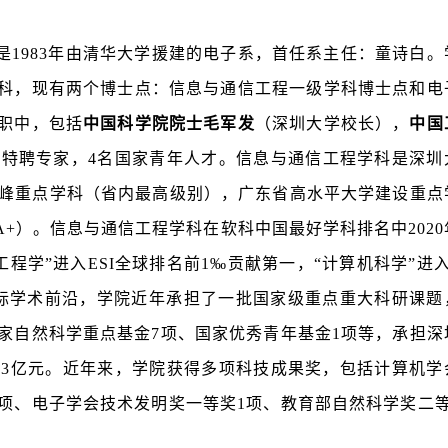
是
1983
年由清华大学援建的电子系，首任系主任：童诗白。
科，现有两个博士点：信息与通信工程一级学科博士点和电
职中，包括
中国科学院院士毛军发
（深圳大学校长），
中国
级特聘专家，
4
名国家青年人才。信息与通信工程学科是深圳
峰重点学科（省内最高级别），广东省高水平大学建设重点
A+
）。信息与通信工程学科在软科中国最好学科排名中
2020
工程学”进入
ESI
全球排名前
1
‰贡献第一，“计算机科学”进
际学术前沿，学院近年承担了一批国家级重点重大科研课题
家自然科学重点基金
7
项、国家优秀青年基金
1
项等，承担深
达
3
亿元。近年来，学院获得多项科技成果奖，包括计算机学
项、电子学会技术发明奖一等奖
1
项、教育部自然科学奖二