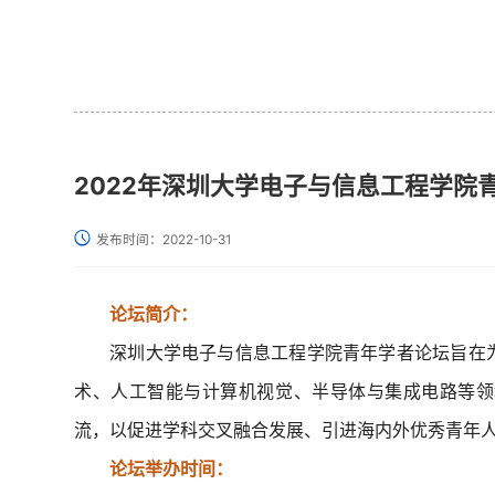
2022年深圳大学电子与信息工程学院
发布时间：2022-10-31
10-14
11-18
传承红色基因 践行绿色理念——电
论坛简介：
2025
2025
子与信息工程学院开展“行走...
深圳大学电子与信息工程学院青年学者论坛旨在
09-30
11-18
“一站式”学生社区丨“时光铸党魂”第
术、人工智能与计算机视觉、半导体与集成电路等领
2025
2025
二期——电子与信息工...
流，以促进学科交叉融合发展、引进海内外优秀青年
09-30
11-17
电信学院学科竞赛宣讲会圆满结束
2025
2025
论坛举办时间：