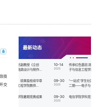
最新动态
10-14
11-18
《立创
传承红色基因 践行绿色理念——电
2025
2025
与制作
子与信息工程学院开展“行走...
信技
09-30
11-18
枝续华章
“一站式”学生社区丨“时光铸党魂”第
开交
2025
2025
...
二期——电子与信息工...
09-30
11-17
竞赛成果
电信学院学科竞赛宣讲会圆满结束
2025
2025