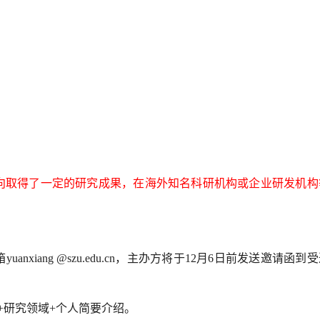
07-01
转载：2025雷达无线电产业大会在
党建引领共燃热情 球场
2025
南京隆重举办，我院黄磊教授...
采——首届朗科科技vs电子
05-23
联学共建强党性 光影铸魂育新人
电子与信息工程学院举行
2025
——我校五单位联合开展《南京...
项目揭牌仪式
04-10
联学共建强党性 光影铸魂育新人
全球首创！深圳大学黄磊
2025
——我校五单位联合开展《南京...
变阈值单比特芯片获CITE20
03-05
下好“一盘棋”，融通“四堂课”——电
喜讯频传！我院党建工作
2025
信学院党委、团委举办...
表彰！
向取得了一定的研究成果，在海外知名科研机构或企业研发机构
12-19
下好“一盘棋”，融通“四堂课”——电
【科学报国正当时】为国培
2024
信学院党委、团委举办...
能——走近深大微电子科..
箱
yuanxiang @szu.edu.cn
，主办方将于
12
月
6
日前发送邀请函到受
+
研究领域
+
个人简要介绍
。