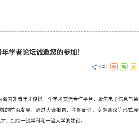
青年学者论坛诚邀您的参加！
分享：
09-11
电子与信息工程学院赴北京四所“双
喜讯！我院钟世达副教授
2025
一流”高校调研
EDA（专业版）电路设计
快...
为海内外青年才俊搭一个学术交流合作平台，聚焦电子信息与通
09-10
电子与信息工程学院赴北京四所“双
春风化雨育桃李，硕果盈
域的前沿发展，通过大会报告、主题研讨、专题会议等形式展
2025
一流”高校调研
——电子与信息工程学院教师
人才、加快一流学科和一流大学的建设。
09-02
喜报：电子与信息工程学院荣获
捷报频传！电信学院暑期
2025
2025年中国通信学会科学技术奖...
丰硕！