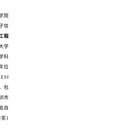
学院
子信
工程
大学
学科
年位
入
ESI
，包
圳市
会自
等奖
1