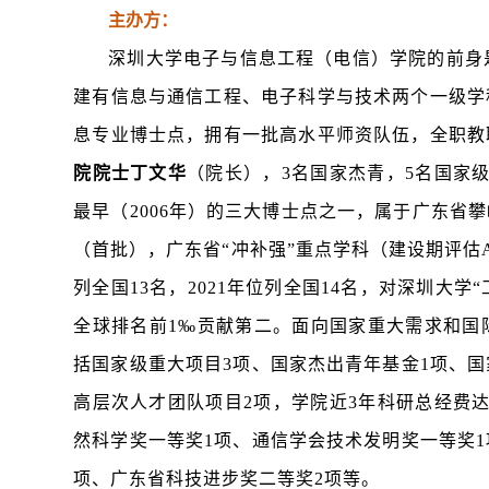
主办方：
深圳大学电子与信息工程（电信）学院的前身
建有信息与通信工程、电子科学与技术两个一级学
息专业博士点，拥有一批高水平师资队伍，全职教
院院士丁文华
（院长），
3
名国家杰青，
5
名国家
最早（
2006
年）的三大博士点之一，属于广东省攀
（首批），广东省“冲补强”重点学科（建设期评估
列全国
13
名，
2021
年位列全国
14
名，对深圳大学“
全球排名前
1
‰贡献第二。面向国家重大需求和国
括国家级重大项目
3
项、国家杰出青年基金
1
项、国
高层次人才团队项目
2
项，学院近
3
年科研总经费
然科学奖一等奖
1
项、通信学会技术发明奖一等奖
1
项、广东省科技进步奖二等奖
2
项等。